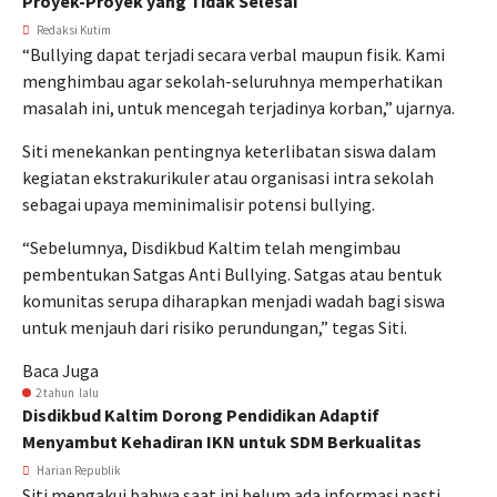
Proyek-Proyek yang Tidak Selesai
Redaksi Kutim
“Bullying dapat terjadi secara verbal maupun fisik. Kami
menghimbau agar sekolah-seluruhnya memperhatikan
masalah ini, untuk mencegah terjadinya korban,” ujarnya.
Siti menekankan pentingnya keterlibatan siswa dalam
kegiatan ekstrakurikuler atau organisasi intra sekolah
sebagai upaya meminimalisir potensi bullying.
“Sebelumnya, Disdikbud Kaltim telah mengimbau
pembentukan Satgas Anti Bullying. Satgas atau bentuk
komunitas serupa diharapkan menjadi wadah bagi siswa
untuk menjauh dari risiko perundungan,” tegas Siti.
Baca Juga
2 tahun lalu
Disdikbud Kaltim Dorong Pendidikan Adaptif
Menyambut Kehadiran IKN untuk SDM Berkualitas
Harian Republik
Siti mengakui bahwa saat ini belum ada informasi pasti