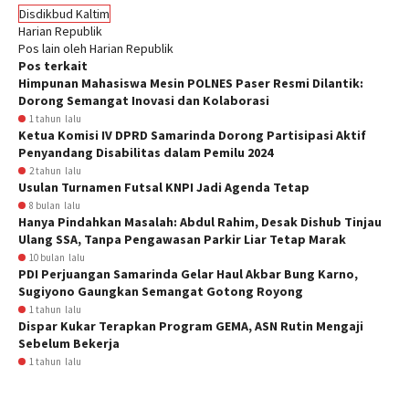
Disdikbud Kaltim
Harian Republik
Pos lain oleh Harian Republik
Pos terkait
Himpunan Mahasiswa Mesin POLNES Paser Resmi Dilantik:
Dorong Semangat Inovasi dan Kolaborasi
1 tahun lalu
Ketua Komisi IV DPRD Samarinda Dorong Partisipasi Aktif
Penyandang Disabilitas dalam Pemilu 2024
2 tahun lalu
Usulan Turnamen Futsal KNPI Jadi Agenda Tetap
8 bulan lalu
Hanya Pindahkan Masalah: Abdul Rahim, Desak Dishub Tinjau
Ulang SSA, Tanpa Pengawasan Parkir Liar Tetap Marak
10 bulan lalu
PDI Perjuangan Samarinda Gelar Haul Akbar Bung Karno,
Sugiyono Gaungkan Semangat Gotong Royong
1 tahun lalu
Dispar Kukar Terapkan Program GEMA, ASN Rutin Mengaji
Sebelum Bekerja
1 tahun lalu