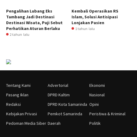
Pengalihan Lubang Eks
Kembali Operasikan RS
Tambang Jadi Destinasi
Islam, Solusi Antisipasi
Destinasi Wisata, Puji Sebut
Lonjakan Pasien
Perhatikan Aturan Berlaku
1 tahun lalu
2 tahun lalu
Tentang Kami
Advertorial
Ekonomi
Pasang Iklan
DPRD Kaltim
Nasional
Redaksi
DPRD Kota Samarinda
Opini
Kebijakan Privasi
Pemkot Samarinda
Peristiwa & Kriminal
Pedoman Media Siber
Daerah
Politik