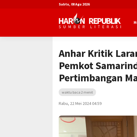
Sabtu, 08 Agu 2026
H
Beranda
Advertorial
DPRD Kota Sa
Anhar Kritik Lar
Pemkot Samarinda
Pertimbangan M
waktu baca 2 menit
Rabu, 22 Mei 2024 04:59