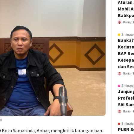
Aturan
Mobil 
Balikp
Harian 
2 minggu
Bankal
Kerjas
BAP Be
Kesepa
dan Ses
Harian 
2 minggu
Junjung
Profesi
SAI Sa
Harian 
ar
3 minggu
PLBN S
 Kota Samarinda, Anhar, mengkritik larangan baru