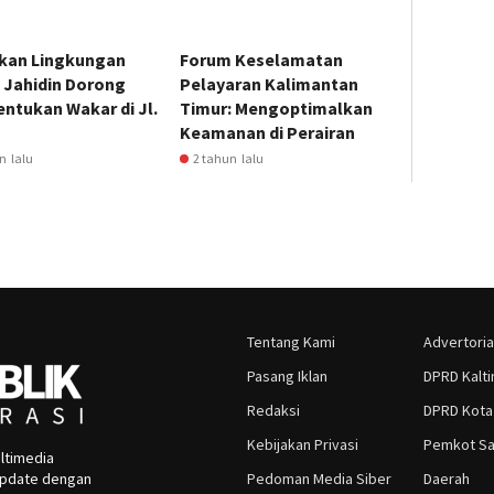
kan Lingkungan
Forum Keselamatan
 Jahidin Dorong
Pelayaran Kalimantan
ntukan Wakar di Jl.
Timur: Mengoptimalkan
Keamanan di Perairan
n lalu
2 tahun lalu
Tentang Kami
Advertoria
Pasang Iklan
DPRD Kalt
Redaksi
DPRD Kota
Kebijakan Privasi
Pemkot Sa
ltimedia
rupdate dengan
Pedoman Media Siber
Daerah