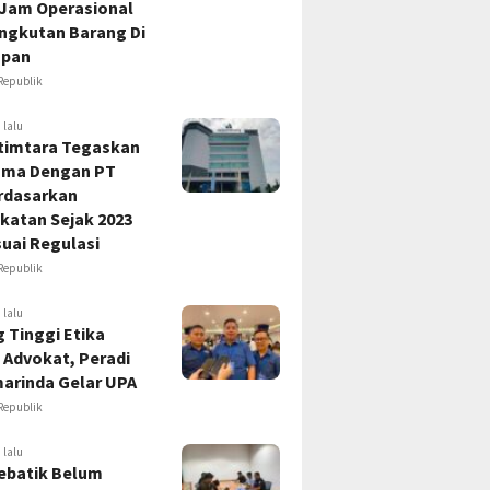
 Jam Operasional
Angkutan Barang Di
apan
Republik
 lalu
timtara Tegaskan
ama Dengan PT
rdasarkan
katan Sejak 2023
uai Regulasi
Republik
 lalu
 Tinggi Etika
 Advokat, Peradi
marinda Gelar UPA
Republik
 lalu
ebatik Belum