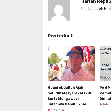
Harian Repub
Pos lain oleh Har
Pos terkait
Helmi Abdullah Ajak
PA GM
Seluruh Masyarakat Ikut
Peman
Serta Mengawasi
Dinila
Jalannya Pemilu 2024
10 bul
2 tahun lalu