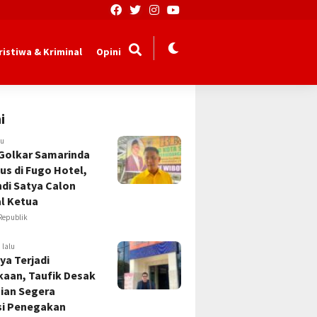
ristiwa & Kriminal
Opini
i
lu
Golkar Samarinda
us di Fugo Hotel,
Andi Satya Calon
l Ketua
Republik
 lalu
ya Terjadi
kaan, Taufik Desak
sian Segera
si Penegakan