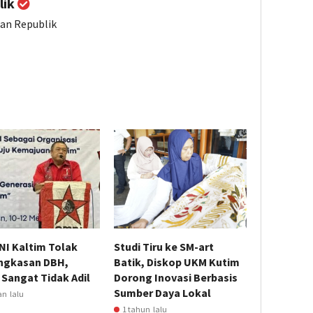
lik
ian Republik
NI Kaltim Tolak
Studi Tiru ke SM-art
gkasan DBH,
Batik, Diskop UKM Kutim
i Sangat Tidak Adil
Dorong Inovasi Berbasis
Sumber Daya Lokal
an lalu
1 tahun lalu