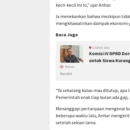
kecil-kecil ini lo,” ujar Anhar.
Ia menekankan bahwa meskipun tidak
mengkhawatirkan dampak ekonomi yang
Baca Juga
1 tahun lalu
Komisi IV DPRD Dor
untuk Siswa Kura
Harian
Republik
“Ya sekarang kalau mau ditutup, apa 
Pemerintah enak tiap bulan ada gaji,
Menanggapi pertanyaan mengenai bah
beberapa waktu lalu, Anhar mengkriti
setelah sekian lama.