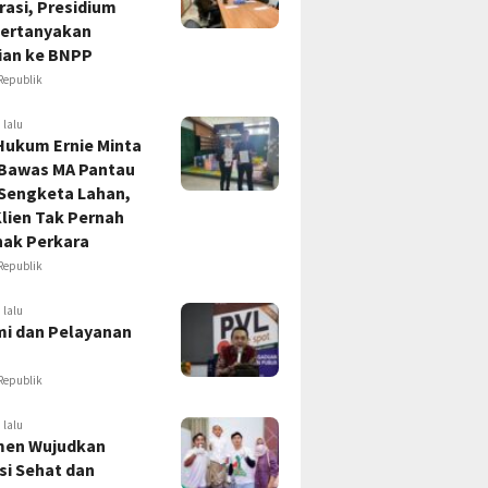
asi, Presidium
ertanyakan
ian ke BNPP
Republik
 lalu
Hukum Ernie Minta
 Bawas MA Pantau
 Sengketa Lahan,
lien Tak Pernah
hak Perkara
Republik
 lalu
i dan Pelayanan
Republik
 lalu
en Wujudkan
si Sehat dan