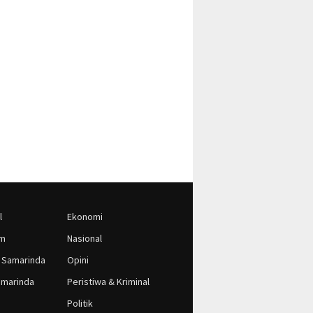
l
Ekonomi
im
Nasional
 Samarinda
Opini
marinda
Peristiwa & Kriminal
Politik