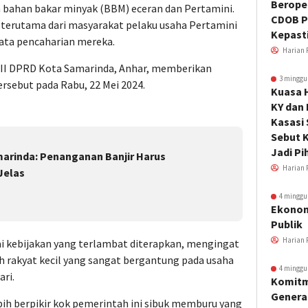
Beroper
 bahan bakar minyak (BBM) eceran dan Pertamini.
CDOB P
, terutama dari masyarakat pelaku usaha Pertamini
Kepast
ata pencaharian mereka.
Harian 
 III DPRD Kota Samarinda, Anhar, memberikan
3 minggu
sebut pada Rabu, 22 Mei 2024.
Kuasa 
KY dan
Kasasi
Sebut K
Jadi Pi
marinda: Penanganan Banjir Harus
Harian 
Jelas
4 minggu
Ekonom
Publik
Harian 
ai kebijakan yang terlambat diterapkan, mengingat
h rakyat kecil yang sangat bergantung pada usaha
4 minggu
ri.
Komitm
Genera
bih berpikir kok pemerintah ini sibuk memburu yang