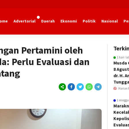
ome
Advertorial
Daerah
Ekonomi
Politik
Nasional
Pe
marinda
angan Pertamini oleh
Terkin
1 hari la
: Perlu Evaluasi dan
Musda 
8 Agust
atang
dr. H. 
Tungga
Harian 
1 minggu
Marakn
Kecela
Kepoli
Evalua